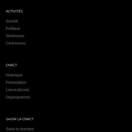
r
ACTIVITÉS
t
Société
i
Politique
Séminaires
c
Cérémonies
l
e
CNRCT
s
Historique
Présentation
Lois et décrets
Organigramme
SAISIR LA CNRCT
Saisir la chambre