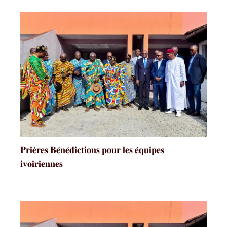
𝐏𝐫𝐢𝐞̀𝐫𝐞𝐬 𝐁𝐞́𝐧𝐞́𝐝𝐢𝐜𝐭𝐢𝐨𝐧𝐬 𝐩𝐨𝐮𝐫 𝐥𝐞𝐬 𝐞́𝐪𝐮𝐢𝐩𝐞𝐬
𝐢𝐯𝐨𝐢𝐫𝐢𝐞𝐧𝐧𝐞𝐬