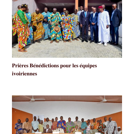
𝐏𝐫𝐢𝐞̀𝐫𝐞𝐬 𝐁𝐞́𝐧𝐞́𝐝𝐢𝐜𝐭𝐢𝐨𝐧𝐬 𝐩𝐨𝐮𝐫 𝐥𝐞𝐬 𝐞́𝐪𝐮𝐢𝐩𝐞𝐬
𝐢𝐯𝐨𝐢𝐫𝐢𝐞𝐧𝐧𝐞𝐬