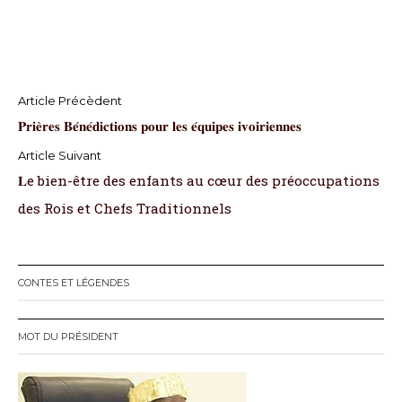
N
𝐏𝐫𝐢𝐞̀𝐫𝐞𝐬 𝐁𝐞́𝐧𝐞́𝐝𝐢𝐜𝐭𝐢𝐨𝐧𝐬 𝐩𝐨𝐮𝐫 𝐥𝐞𝐬 𝐞́𝐪𝐮𝐢𝐩𝐞𝐬 𝐢𝐯𝐨𝐢𝐫𝐢𝐞𝐧𝐧𝐞𝐬
a
v
𝐋e bien-être des enfants au cœur des préoccupations
i
des Rois et Chefs Traditionnels
g
a
CONTES ET LÉGENDES
t
MOT DU PRÉSIDENT
i
o