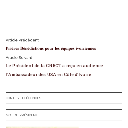
N
𝐏𝐫𝐢𝐞̀𝐫𝐞𝐬 𝐁𝐞́𝐧𝐞́𝐝𝐢𝐜𝐭𝐢𝐨𝐧𝐬 𝐩𝐨𝐮𝐫 𝐥𝐞𝐬 𝐞́𝐪𝐮𝐢𝐩𝐞𝐬 𝐢𝐯𝐨𝐢𝐫𝐢𝐞𝐧𝐧𝐞𝐬
a
v
Le Président de la CNRCT a reçu en audience
i
l’Ambassadeur des USA en Côte d’Ivoire
g
a
CONTES ET LÉGENDES
t
MOT DU PRÉSIDENT
i