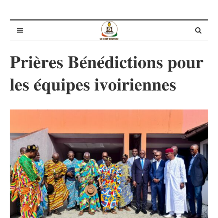
𝐏𝐫𝐢𝐞̀𝐫𝐞𝐬 𝐁𝐞́𝐧𝐞́𝐝𝐢𝐜𝐭𝐢𝐨𝐧𝐬 𝐩𝐨𝐮𝐫
𝐥𝐞𝐬 𝐞́𝐪𝐮𝐢𝐩𝐞𝐬 𝐢𝐯𝐨𝐢𝐫𝐢𝐞𝐧𝐧𝐞𝐬