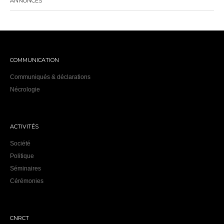
ANNONCES
COMMUNICATION
Communiqués & déclarations
Nécrologie
ACTIVITÉS
Société
Politique
Séminaires
Cérémonies
CNRCT