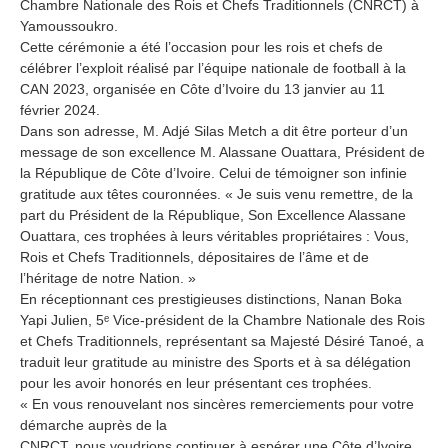
Chambre Nationale des Rois et Chefs Traditionnels (CNRCT) à
Yamoussoukro.
Cette cérémonie a été l’occasion pour les rois et chefs de
célébrer l’exploit réalisé par l’équipe nationale de football à la
CAN 2023, organisée en Côte d’Ivoire du 13 janvier au 11
février 2024.
Dans son adresse, M. Adjé Silas Metch a dit être porteur d’un
message de son excellence M. Alassane Ouattara, Président de
la République de Côte d’Ivoire. Celui de témoigner son infinie
gratitude aux têtes couronnées. « Je suis venu remettre, de la
part du Président de la République, Son Excellence Alassane
Ouattara, ces trophées à leurs véritables propriétaires : Vous,
Rois et Chefs Traditionnels, dépositaires de l’âme et de
l’héritage de notre Nation. »
En réceptionnant ces prestigieuses distinctions, Nanan Boka
Yapi Julien, 5ᵉ Vice-président de la Chambre Nationale des Rois
et Chefs Traditionnels, représentant sa Majesté Désiré Tanoé, a
traduit leur gratitude au ministre des Sports et à sa délégation
pour les avoir honorés en leur présentant ces trophées.
« En vous renouvelant nos sincères remerciements pour votre
démarche auprès de la
CNRCT, nous voudrions continuer à espérer une Côte d’Ivoire