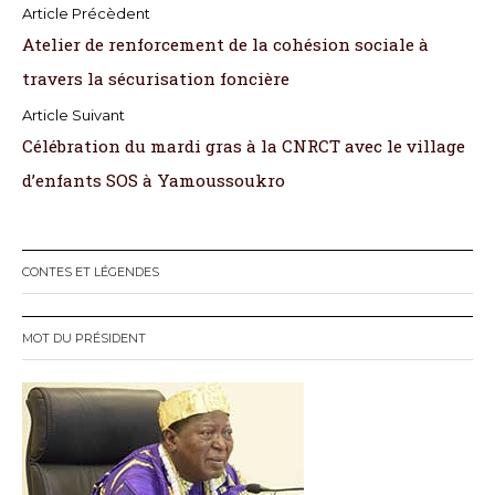
N
Atelier de renforcement de la cohésion sociale à
a
travers la sécurisation foncière
v
i
Célébration du mardi gras à la CNRCT avec le village
d’enfants SOS à Yamoussoukro
g
a
t
CONTES ET LÉGENDES
i
MOT DU PRÉSIDENT
o
n
d