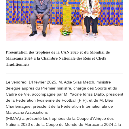
𝐏𝐫𝐞́𝐬𝐞𝐧𝐭𝐚𝐭𝐢𝐨𝐧 𝐝𝐞𝐬 𝐭𝐫𝐨𝐩𝐡𝐞́𝐞𝐬 𝐝𝐞 𝐥𝐚 𝐂𝐀𝐍 𝟐𝟎𝟐𝟑 𝐞𝐭 𝐝𝐮 𝐌𝐨𝐧𝐝𝐢𝐚𝐥 𝐝𝐞
𝐌𝐚𝐫𝐚𝐜𝐚𝐧𝐚 𝟐𝟎𝟐𝟒 𝐚̀ 𝐥𝐚 𝐂𝐡𝐚𝐦𝐛𝐫𝐞 𝐍𝐚𝐭𝐢𝐨𝐧𝐚𝐥𝐞 𝐝𝐞𝐬 𝐑𝐨𝐢𝐬 𝐞𝐭 𝐂𝐡𝐞𝐟𝐬
𝐓𝐫𝐚𝐝𝐢𝐭𝐢𝐨𝐧𝐧𝐞𝐥𝐬
Le vendredi 14 février 2025, M. Adjé Silas Metch, ministre
délégué auprès du Premier ministre, chargé des Sports et du
Cadre de Vie, accompagné par M. Yacine Idriss Diallo, président
de la Fédération Ivoirienne de Football (FIF), et de M. Bleu
Charlemagne, président de la Fédération Internationale de
Maracana Associations
(FIMAA) a présenté les trophées de la Coupe d’Afrique des
Nations 2023 et de la Coupe du Monde de Maracana 2024 à la